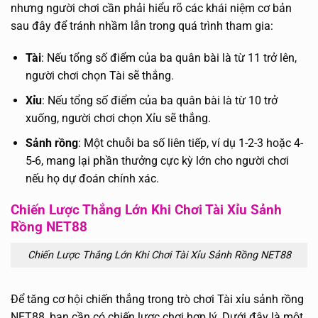
nhưng người chơi cần phải hiểu rõ các khái niệm cơ bản
sau đây để tránh nhầm lẫn trong quá trình tham gia:
Tài
: Nếu tổng số điểm của ba quân bài là từ 11 trở lên,
người chơi chọn Tài sẽ thắng.
Xỉu
: Nếu tổng số điểm của ba quân bài là từ 10 trở
xuống, người chơi chọn Xỉu sẽ thắng.
Sảnh rồng
: Một chuỗi ba số liên tiếp, ví dụ 1-2-3 hoặc 4-
5-6, mang lại phần thưởng cực kỳ lớn cho người chơi
nếu họ dự đoán chính xác.
Chiến Lược Thắng Lớn Khi Chơi Tài Xỉu Sảnh
Rồng NET88
Chiến Lược Thắng Lớn Khi Chơi Tài Xỉu Sảnh Rồng NET88
Để tăng cơ hội chiến thắng trong trò chơi Tài xỉu sảnh rồng
NET88, bạn cần có chiến lược chơi hợp lý. Dưới đây là một