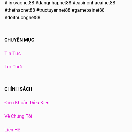
#linkvaonet88 #dangnhapnet88 #casinonhacainet88
#thethaonet88 #tructuyennet88 #gamebainet88
#doithuongnet88
CHUYÊN MỤC
Tin Tức
Trò Chơi
CHÍNH SÁCH
Điều Khoản Điều Kiện
Về Chúng Tôi
Liên Hệ