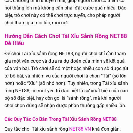
các chương trình khuyến mãi, giúp người chơi có thêm cơ
hội thắng lớn mà không cần phải đặt cược quá nhiều. Đặc
biệt, trò chơi này có thể chơi trực tuyến, cho phép người
chơi tham gia mọi lúc, mọi nơi.
Hướng Dẫn Cách Chơi Tài Xỉu Sảnh Rồng NET88
Dễ Hiểu
Để chơi Tài xỉu sảnh rồng NET88, người chơi chỉ cần tham
gia một ván cược và đưa ra dự đoán của mình về kết quả
của ván bài. Trò chơi sẽ có một hoặc nhiều con số được rút
từ bộ bài, và nhiệm vụ của người chơi là chọn “Tài” (số lớn
hơn) hoặc “Xỉu” (số nhỏ hơn). Tuy nhiên, trong Tài xỉu sảnh
rồng NET88, có một yếu tố đặc biệt là sự xuất hiện của các
bộ số đặc biệt, hay còn gọi là “sảnh rồng”, mà khi người
chơi chọn đúng sẽ nhận được phần thưởng gấp nhiều lần.
Các Quy Tắc Cơ Bản Trong Tài Xỉu Sảnh Rồng NET88
Quy tắc chơi Tài xỉu sảnh rồng
NET88 VN
khá đơn giản,