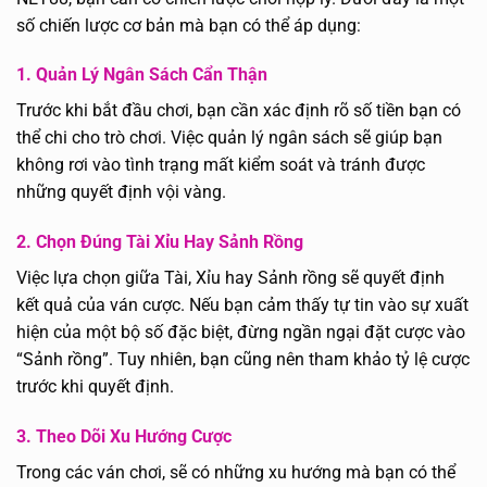
số chiến lược cơ bản mà bạn có thể áp dụng:
1. Quản Lý Ngân Sách Cẩn Thận
Trước khi bắt đầu chơi, bạn cần xác định rõ số tiền bạn có
thể chi cho trò chơi. Việc quản lý ngân sách sẽ giúp bạn
không rơi vào tình trạng mất kiểm soát và tránh được
những quyết định vội vàng.
2. Chọn Đúng Tài Xỉu Hay Sảnh Rồng
Việc lựa chọn giữa Tài, Xỉu hay Sảnh rồng sẽ quyết định
kết quả của ván cược. Nếu bạn cảm thấy tự tin vào sự xuất
hiện của một bộ số đặc biệt, đừng ngần ngại đặt cược vào
“Sảnh rồng”. Tuy nhiên, bạn cũng nên tham khảo tỷ lệ cược
trước khi quyết định.
3. Theo Dõi Xu Hướng Cược
Trong các ván chơi, sẽ có những xu hướng mà bạn có thể