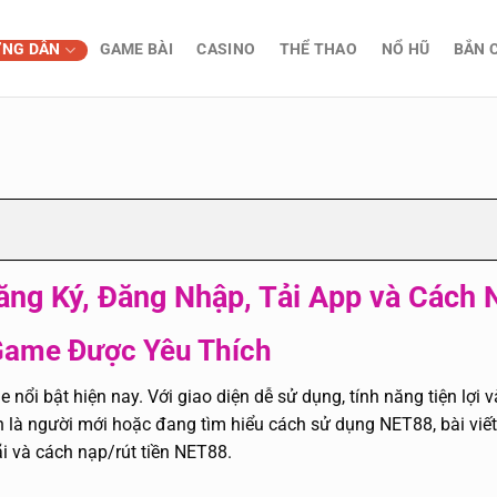
NG DẪN
GAME BÀI
CASINO
THỂ THAO
NỔ HŨ
BẮN 
ng Ký, Đăng Nhập, Tải App và Cách N
Game Được Yêu Thích
 nổi bật hiện nay. Với giao diện dễ sử dụng, tính năng tiện lợ
n là người mới hoặc đang tìm hiểu cách sử dụng NET88, bài viết
i và cách nạp/rút tiền NET88.