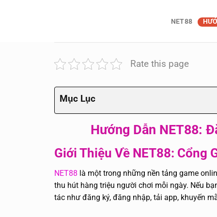
Chuyển
đến
NET88
HƯỚ
nội
dung
Rate this page
Mục Lục
Hướng Dẫn NET88: Đă
Giới Thiệu Về NET88: Cổng 
NET88
là một trong những nền tảng game online
thu hút hàng triệu người chơi mỗi ngày. Nếu bạ
tác như đăng ký, đăng nhập, tải app, khuyến mã