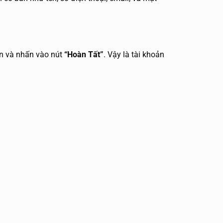
ận và nhấn vào nút
“Hoàn Tất”
. Vậy là tài khoản