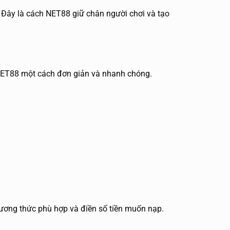
. Đây là cách NET88 giữ chân người chơi và tạo
n NET88 một cách đơn giản và nhanh chóng.
hương thức phù hợp và điền số tiền muốn nạp.