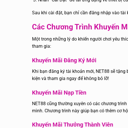
Sau khi cài đặt, bạn chỉ cần đăng nhập vào tài
Các Chương Trình Khuyến M
Một trong những lý do khiến người chơi yêu th
tham gia:
Khuyến Mãi Đăng Ký Mới
Khi bạn đăng ký tài khoản mới, NET88 sẽ tặng 
kiện và tham gia ngay để không bỏ lỡ!
Khuyến Mãi Nạp Tiền
NET88 cũng thường xuyên có các chương trình
mình. Chương trình này giúp bạn có thêm cơ hội
Khuyến Mãi Thưởng Thành Viên