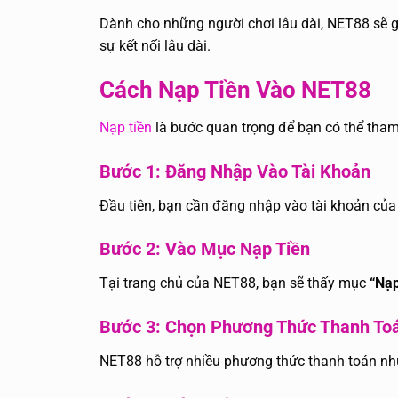
Dành cho những người chơi lâu dài, NET88 sẽ g
sự kết nối lâu dài.
Cách Nạp Tiền Vào NET88
Nạp tiền
là bước quan trọng để bạn có thể tham
Bước 1: Đăng Nhập Vào Tài Khoản
Đầu tiên, bạn cần đăng nhập vào tài khoản của
Bước 2: Vào Mục Nạp Tiền
Tại trang chủ của NET88, bạn sẽ thấy mục
“Nạp
Bước 3: Chọn Phương Thức Thanh To
NET88 hỗ trợ nhiều phương thức thanh toán như