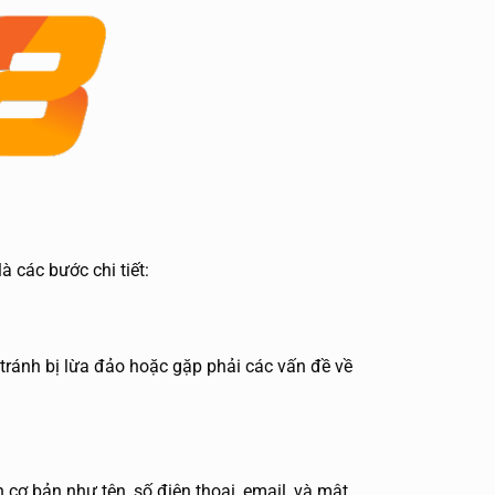
 các bước chi tiết:
tránh bị lừa đảo hoặc gặp phải các vấn đề về
 cơ bản như tên, số điện thoại, email, và mật