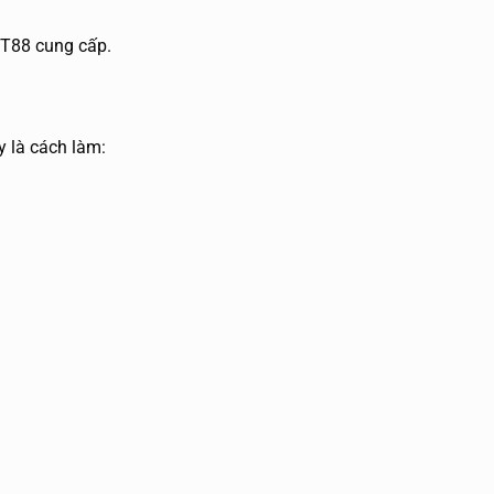
ET88 cung cấp.
 là cách làm: