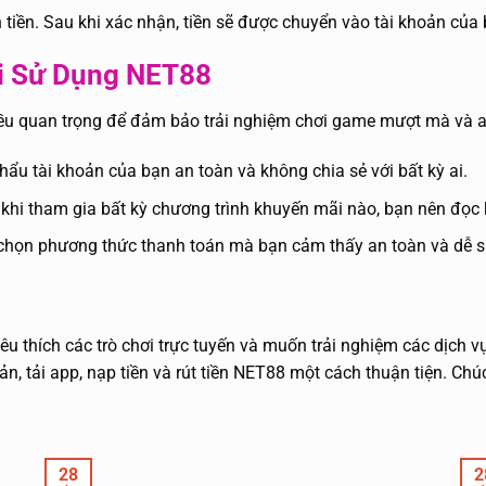
tiền. Sau khi xác nhận, tiền sẽ được chuyển vào tài khoản của 
i Sử Dụng NET88
điều quan trọng để đảm bảo trải nghiệm chơi game mượt mà và a
hẩu tài khoản của bạn an toàn và không chia sẻ với bất kỳ ai.
 khi tham gia bất kỳ chương trình khuyến mãi nào, bạn nên đọc k
 chọn phương thức thanh toán mà bạn cảm thấy an toàn và dễ s
êu thích các trò chơi trực tuyến và muốn trải nghiệm các dịch 
ản, tải app, nạp tiền và rút tiền NET88 một cách thuận tiện. Chúc
28
2