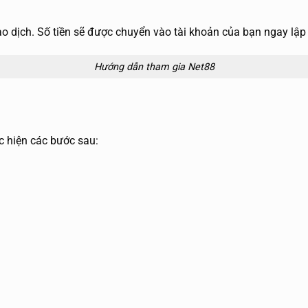
ao dịch. Số tiền sẽ được chuyển vào tài khoản của bạn ngay lập 
Hướng dẫn tham gia Net88
c hiện các bước sau: