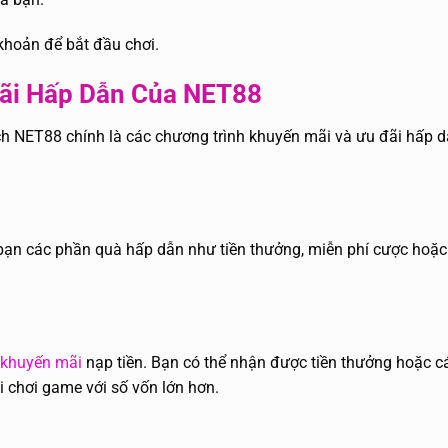
 khoản để bắt đầu chơi.
ãi Hấp Dẫn Của NET88
ích NET88 chính là các chương trình khuyến mãi và ưu đãi hấp d
bạn các phần quà hấp dẫn như tiền thưởng, miễn phí cược hoặc 
khuyến mãi
nạp tiền. Bạn có thể nhận được tiền thưởng hoặc cá
 chơi game với số vốn lớn hơn.