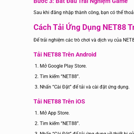
Bước 3: Bắt Đầu Trải Nghiệm Game
Sau khi đăng nhập thành công, bạn có thể thoả
Cách Tải Ứng Dụng NET88 Tr
Để trải nghiệm các trò chơi và dịch vụ của NET
Tải NET88 Trên Android
Mở Google Play Store.
Tìm kiếm “NET88”.
Nhấn “Cài Đặt” để tải và cài đặt ứng dụng.
Tải NET88 Trên iOS
Mở App Store.
Tìm kiếm “NET88”.
Nhấn “Cài Đặt” để tải ứng dụng về thiết bị c