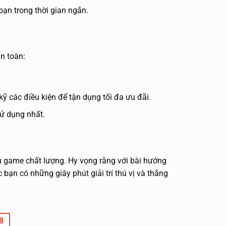
bạn trong thời gian ngắn.
n toàn:
ỹ các điều kiện để tận dụng tối đa ưu đãi.
ử dụng nhất.
vụ game chất lượng. Hy vọng rằng với bài hướng
 bạn có những giây phút giải trí thú vị và thắng
8